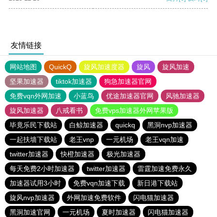
友情链接
网站地图
QuickQ
旋风加速度器
旋风
旋风加速
坚果加速器
tiktok加速器
狗急加速器官网
免费vqn外网加速
小蓝鸟
优途加速器官网
风驰加速器
旋风加速器
八戒看书
免费vps加速器外网苹果版
毕竟乐民下载站
白鲸加速器
quickq
黑洞nvp加速器
一起扶墙下载站
老王vnp
一元机场
老王vqn加速
twitter加速器
快橙加速器
极光加速器
每天免费2小时加速器
twitter加速器
雷霆加速免费永久
加速器试用3小时
免费vqn加速下载
新日港下载站
旋风nvp加速器
外网加速免费软件
闪电猫加速器
黑洞加速官网
一元机场
夏时加速器
闪电猫加速器