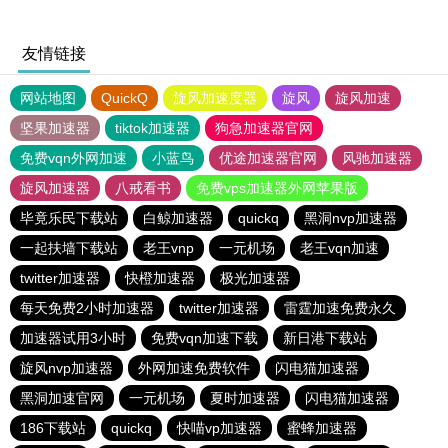
友情链接
网站地图
QuickQ
旋风加速度器
旋风
旋风加速
坚果加速器
tiktok加速器
狗急加速器官网
免费vqn外网加速
小蓝鸟
优途加速器官网
风驰加速器
旋风加速器
八戒看书
免费vps加速器外网苹果版
毕竟乐民下载站
白鲸加速器
quickq
黑洞nvp加速器
一起扶墙下载站
老王vnp
一元机场
老王vqn加速
twitter加速器
快橙加速器
极光加速器
每天免费2小时加速器
twitter加速器
雷霆加速免费永久
加速器试用3小时
免费vqn加速下载
新日港下载站
旋风nvp加速器
外网加速免费软件
闪电猫加速器
黑洞加速官网
一元机场
夏时加速器
闪电猫加速器
186下载站
quickq
快喵vp加速器
蜜蜂加速器