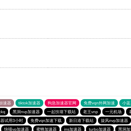
加速器
tiktok加速器
狗急加速器官网
免费vqn外网加速
小蓝
ckq
黑洞nvp加速器
一起扶墙下载站
老王vnp
一元机场
器试用3小时
免费vqn加速下载
新日港下载站
旋风nvp加速器
快喵vp加速器
蜜蜂加速器
ins加速器
turbo加速器
黑洞加