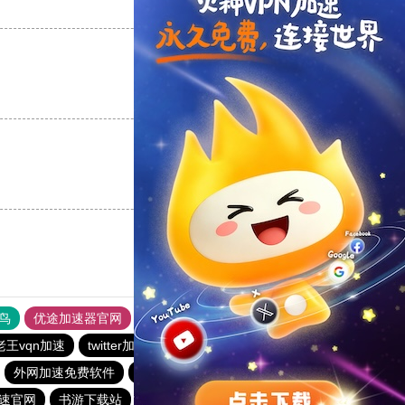
支持
[0]
反对
[0]
支持
[0]
反对
[0]
支持
[0]
反对
[0]
鸟
优途加速器官网
风驰加速器
旋风加速器
八戒看书
老王vqn加速
twitter加速器
快橙加速器
极光加速器
外网加速免费软件
闪电猫加速器
黑洞加速官网
速官网
书游下载站
ios加速器
黑洞加速官网