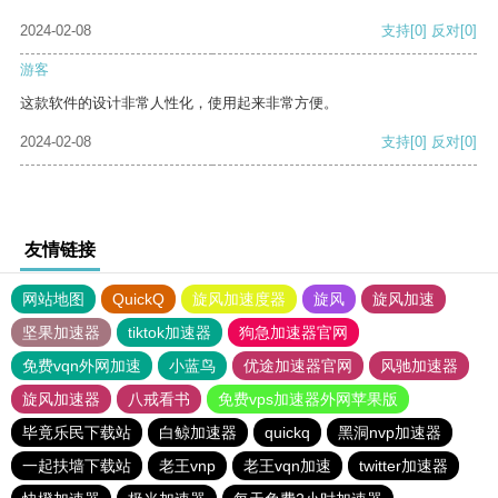
2024-02-08
支持
[0]
反对
[0]
游客
这款软件的设计非常人性化，使用起来非常方便。
2024-02-08
支持
[0]
反对
[0]
友情链接
网站地图
QuickQ
旋风加速度器
旋风
旋风加速
坚果加速器
tiktok加速器
狗急加速器官网
免费vqn外网加速
小蓝鸟
优途加速器官网
风驰加速器
旋风加速器
八戒看书
免费vps加速器外网苹果版
毕竟乐民下载站
白鲸加速器
quickq
黑洞nvp加速器
一起扶墙下载站
老王vnp
老王vqn加速
twitter加速器