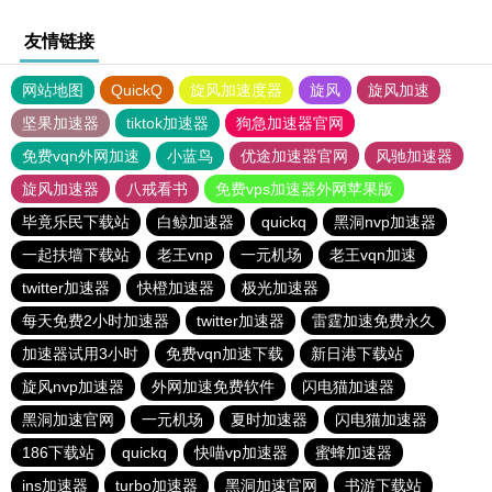
友情链接
网站地图
QuickQ
旋风加速度器
旋风
旋风加速
坚果加速器
tiktok加速器
狗急加速器官网
免费vqn外网加速
小蓝鸟
优途加速器官网
风驰加速器
旋风加速器
八戒看书
免费vps加速器外网苹果版
毕竟乐民下载站
白鲸加速器
quickq
黑洞nvp加速器
一起扶墙下载站
老王vnp
一元机场
老王vqn加速
twitter加速器
快橙加速器
极光加速器
每天免费2小时加速器
twitter加速器
雷霆加速免费永久
加速器试用3小时
免费vqn加速下载
新日港下载站
旋风nvp加速器
外网加速免费软件
闪电猫加速器
黑洞加速官网
一元机场
夏时加速器
闪电猫加速器
186下载站
quickq
快喵vp加速器
蜜蜂加速器
ins加速器
turbo加速器
黑洞加速官网
书游下载站