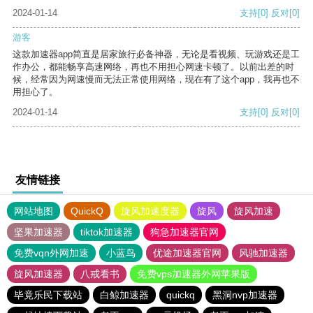
2024-01-14
支持
[0]
反对
[0]
游客
这款加速器app简直是居家旅行必备神器，无论是看视频、玩游戏还是工
作办公，都能畅享高速网络，再也不用担心网速卡顿了。以前出差的时
候，经常因为网速慢而无法正常使用网络，现在有了这个app，我再也不
用担心了。
2024-01-14
支持
[0]
反对
[0]
友情链接
网站地图
QuickQ
旋风加速度器
旋风
旋风加速
坚果加速器
tiktok加速器
狗急加速器官网
免费vqn外网加速
小蓝鸟
优途加速器官网
风驰加速器
旋风加速器
八戒看书
免费vps加速器外网苹果版
毕竟乐民下载站
白鲸加速器
quickq
黑洞nvp加速器