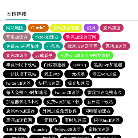
友情链接
网站地图
QuickQ
旋风加速度器
旋风
旋风加速
坚果加速器
tiktok加速器
狗急加速器官网
免费vqn外网加速
小蓝鸟
优途加速器官网
风驰加速器
旋风加速器
八戒看书
免费vps加速器外网苹果版
毕竟乐民下载站
白鲸加速器
quickq
黑洞nvp加速器
一起扶墙下载站
老王vnp
一元机场
老王vqn加速
twitter加速器
快橙加速器
极光加速器
每天免费2小时加速器
twitter加速器
雷霆加速免费永久
加速器试用3小时
免费vqn加速下载
新日港下载站
旋风nvp加速器
外网加速免费软件
闪电猫加速器
黑洞加速官网
一元机场
夏时加速器
闪电猫加速器
186下载站
quickq
快喵vp加速器
蜜蜂加速器