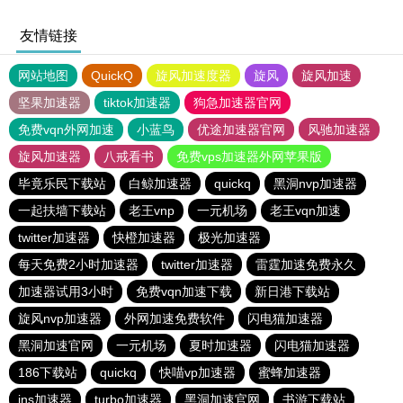
友情链接
网站地图
QuickQ
旋风加速度器
旋风
旋风加速
坚果加速器
tiktok加速器
狗急加速器官网
免费vqn外网加速
小蓝鸟
优途加速器官网
风驰加速器
旋风加速器
八戒看书
免费vps加速器外网苹果版
毕竟乐民下载站
白鲸加速器
quickq
黑洞nvp加速器
一起扶墙下载站
老王vnp
一元机场
老王vqn加速
twitter加速器
快橙加速器
极光加速器
每天免费2小时加速器
twitter加速器
雷霆加速免费永久
加速器试用3小时
免费vqn加速下载
新日港下载站
旋风nvp加速器
外网加速免费软件
闪电猫加速器
黑洞加速官网
一元机场
夏时加速器
闪电猫加速器
186下载站
quickq
快喵vp加速器
蜜蜂加速器
ins加速器
turbo加速器
黑洞加速官网
书游下载站